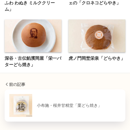
ふわ わぬき ミルククリー
ェの「クロネコどらやき」
ム」
深谷・古伝餡濱岡屋「栄一バ
虎ノ門岡埜栄泉「どらやき」
ターどら焼き」
前の記事
小布施・桜井甘精堂「栗どら焼き」