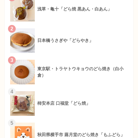
浅草・亀十「どら焼 黒あん・白あん」
2
日本橋うさぎや「どらやき」
3
東京駅・トラヤトウキョウのどら焼き（白小
倉）
4
柿安本店 口福堂「どら焼」
5
秋田県横手市 蕗月堂のどら焼き「もふどら」