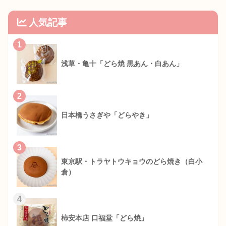
人気記事
1
浅草・亀十「どら焼 黒あん・白あん」
2
日本橋うさぎや「どらやき」
3
東京駅・トラヤトウキョウのどら焼き（白小
倉）
4
柿安本店 口福堂「どら焼」