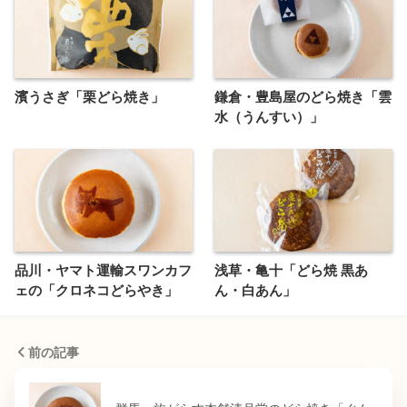
濱うさぎ「栗どら焼き」
鎌倉・豊島屋のどら焼き「雲
水（うんすい）」
品川・ヤマト運輸スワンカフ
浅草・亀十「どら焼 黒あ
ェの「クロネコどらやき」
ん・白あん」
前の記事