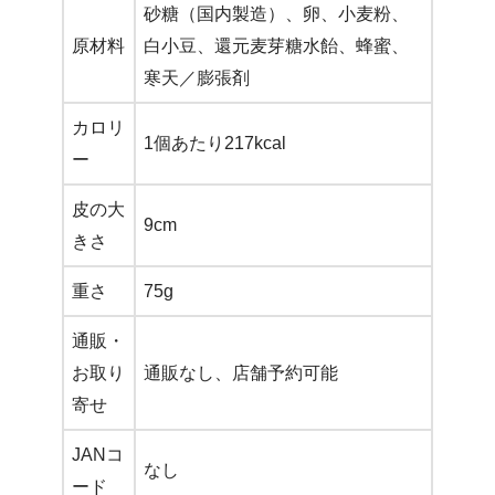
砂糖（国内製造）、卵、小麦粉、
原材料
白小豆、還元麦芽糖水飴、蜂蜜、
寒天／膨張剤
カロリ
1個あたり217kcal
ー
皮の大
9cm
きさ
重さ
75g
通販・
お取り
通販なし、店舗予約可能
寄せ
JANコ
なし
ード