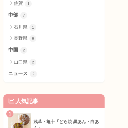
佐賀
1
中部
7
石川県
1
長野県
6
中国
2
山口県
2
ニュース
2
人気記事
1
浅草・亀十「どら焼 黒あん・白あ
ん」