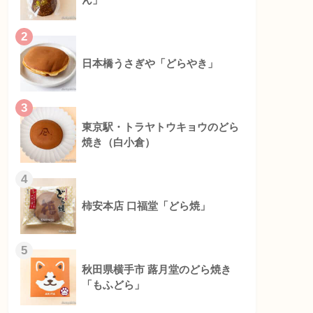
2
日本橋うさぎや「どらやき」
3
東京駅・トラヤトウキョウのどら
焼き（白小倉）
4
柿安本店 口福堂「どら焼」
5
秋田県横手市 蕗月堂のどら焼き
「もふどら」